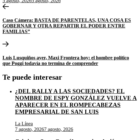
5 agosto, 2026
5 agosto, 2026
Navegación
Entrada
anterior:
de
Caso Cámera: BASTA DE PARENTELAS, UNA COSA ES
entradas
GOBERNAR Y OTRA REPARTIR EL PODER ENTRE
FAMILIAS”
Entrada
siguiente:
Luis Lusquiños ayer, Maxi Frontera hoy: el hombre político
que Poggi todavía no termina de comprender
Te puede interesar
¿DEL RALLY A LAS SOCIEDADES? EL
NOMBRE DE ESPY GONZÁLEZ VUELVE A
APARECER EN EL ROMPECABEZAS
EMPRESARIAL DE SAN LUIS
La Línea
7 agosto, 2026
7 agosto, 2026