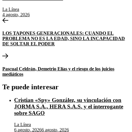
La Línea
4 agosto, 2026
Navegación
Entrada
anterior:
de
LOS TAPONES GENERACIONALES: CUANDO EL
entradas
PROBLEMA NO ES LA EDAD, SINO LA INCAPACIDAD
DE SOLTAR EL PODER
Entrada
siguiente:
Pascual Celdrán, Demetrio Elías y el riesgo de los juicios
mediáticos
Te puede interesar
Cristian «Spy» González, su vinculación con
JORMA S.A., HERA S.A.S. y el interrogante
sobre SAGO
La Línea
6 agosto, 2026
6 agosto, 2026