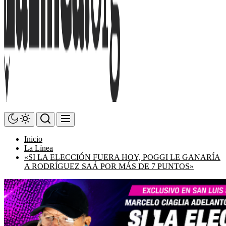
Inicio
La Línea
«SI LA ELECCIÓN FUERA HOY, POGGI LE GANARÍA
A RODRÍGUEZ SAÁ POR MÁS DE 7 PUNTOS»