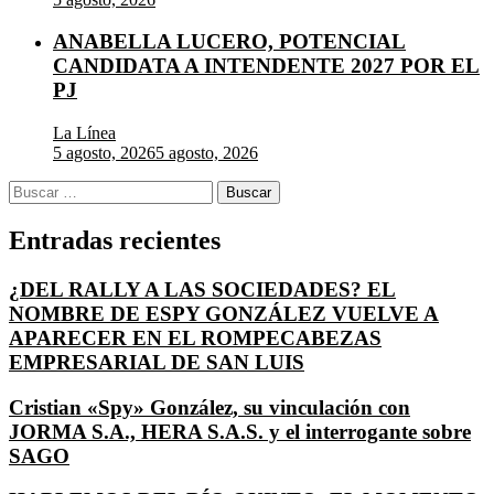
ANABELLA LUCERO, POTENCIAL
CANDIDATA A INTENDENTE 2027 POR EL
PJ
La Línea
5 agosto, 2026
5 agosto, 2026
Buscar:
Entradas recientes
¿DEL RALLY A LAS SOCIEDADES? EL
NOMBRE DE ESPY GONZÁLEZ VUELVE A
APARECER EN EL ROMPECABEZAS
EMPRESARIAL DE SAN LUIS
Cristian «Spy» González, su vinculación con
JORMA S.A., HERA S.A.S. y el interrogante sobre
SAGO