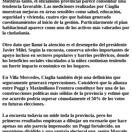
Mientras tanto, el oficialismo provincial parece consolidar una
tendencia favorable. Las mediciones realizadas por Ciaglia
muestran mejoras en áreas sensibles como salud, educación,
seguridad y vivienda, cuatro ejes que habían generado
cuestionamientos al inicio de la gestión. Particularmente el plan
habitacional aparece como uno de los activos más valorados por
la ciudadanía.
Otro dato que llamó la atención es el desempeño del presidente
Javier Milei
. Según la encuesta, conserva niveles importantes de
apoyo incluso en sectores populares y barrios periféricos, donde
los beneficios sociales vinculados a la niñez continúan teniendo
un fuerte impacto económico en los hogares.
En Villa Mercedes, Ciaglia también dejó una definición que
seguramente generará repercusiones. Consideró que la alianza
entre Poggi y
Maximiliano Frontera
constituye hoy una de las
construcciones políticas más sólidas de la provincia y estimó que
ese acuerdo podría superar cómodamente el 50% de los votos
en futuras elecciones.
La encuesta todavía no mide toda la provincia, pero los
primeros resultados empiezan a dibujar un escenario que hace
apenas un año parecía impensado: un Poggi fortalecido, un
peronismo dividido y una ventaja electoral que, según Marcelo