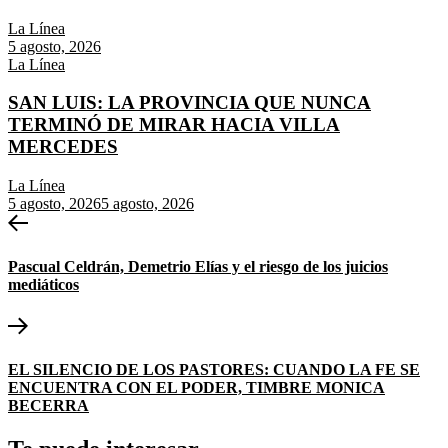
La Línea
5 agosto, 2026
La Línea
SAN LUIS: LA PROVINCIA QUE NUNCA
TERMINÓ DE MIRAR HACIA VILLA
MERCEDES
La Línea
5 agosto, 2026
5 agosto, 2026
Navegación
Entrada
anterior:
de
Pascual Celdrán, Demetrio Elías y el riesgo de los juicios
entradas
mediáticos
Entrada
siguiente:
EL SILENCIO DE LOS PASTORES: CUANDO LA FE SE
ENCUENTRA CON EL PODER, TIMBRE MONICA
BECERRA